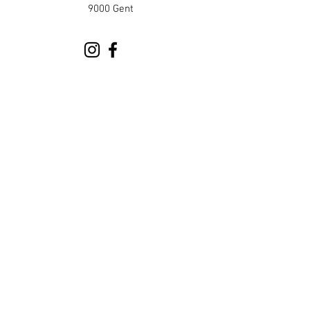
9000 Gent
info@publika.be
Goudenleeuwplein 1
9000 Gent