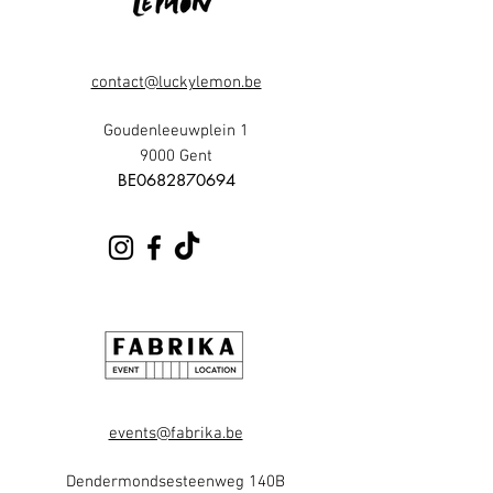
contact@luckylemon.be
Goudenleeuwplein 1
9000 Gent
​BE0682870694
events@fabrika.be
Dendermondsesteenweg 140B