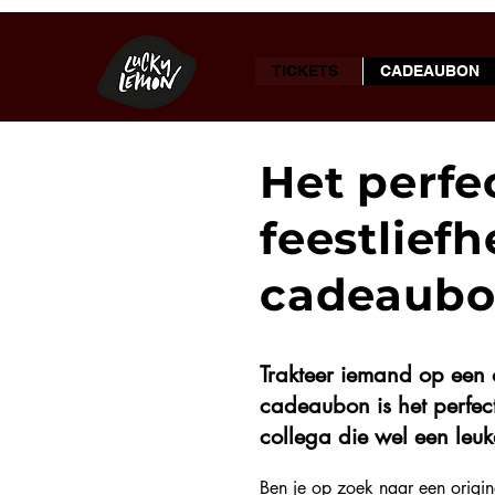
TICKETS
CADEAUBON
Het perfe
feestlief
cadeaubon
Trakteer iemand op een 
cadeaubon is het perfect
collega die wel een leu
Ben je op zoek naar een origi