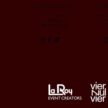
contact@luckylemon.be
event
Goudenleeuwplein 1
Dendermond
9000 Gent
9
​BE0682870694