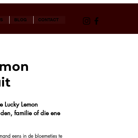
S
BLOG
CONTACT
Lemon
it
De Lucky Lemon
den, familie of die ene
mand eens in de bloemetjes te