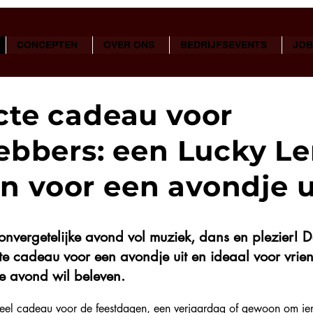
CONCEPTEN
OVER ONS
BEDRIJFSEVENTS
JOB
cte cadeau voor
hebbers: een Lucky 
 voor een avondje u
onvergetelijke avond vol muziek, dans en plezier! 
e cadeau voor een avondje uit en ideaal voor vrien
ke avond wil beleven.
neel cadeau voor de feestdagen, een verjaardag of gewoon om ie