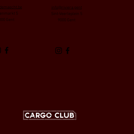
demaecht.be
info@riviera.gent
enmarkt 5
Sint-Veerleplein 5
000 Gent
9000 Gent