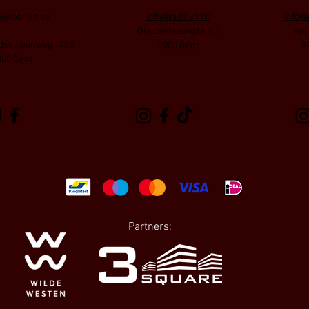
info@publika.be
info@
s@fabrika.be
Goudenleeuwplein 1
Kor
sesteenweg 140B
9000 Gent
9
000 Gent
Partners: