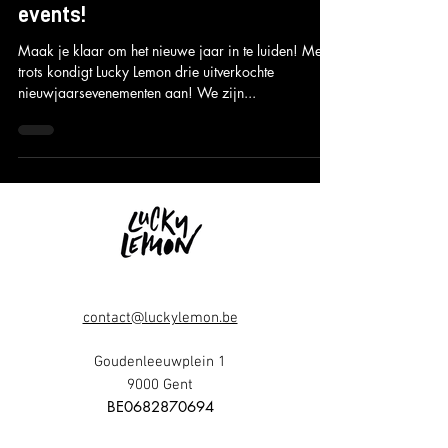
in met drie uitverkochte NYE
events!
Maak je klaar om het nieuwe jaar in te luiden! Met
trots kondigt Lucky Lemon drie uitverkochte
nieuwjaarsevenementen aan! We zijn...
contact@luckylemon.be
Goudenleeuwplein 1
9000 Gent
​BE0682870694