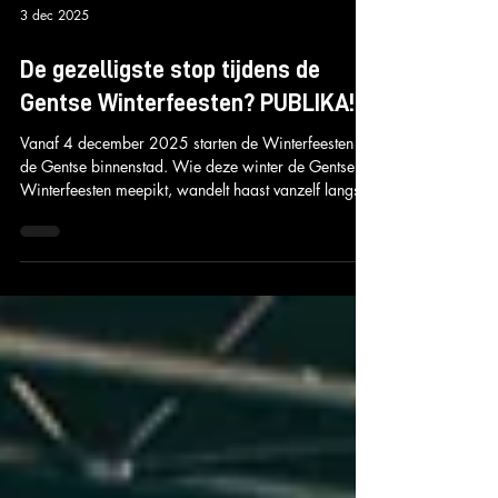
3 dec 2025
De gezelligste stop tijdens de
Gentse Winterfeesten? PUBLIKA!
Vanaf 4 december 2025 starten de Winterfeesten in
de Gentse binnenstad. Wie deze winter de Gentse
Winterfeesten meepikt, wandelt haast vanzelf langs
de Stadshal, en dus recht naar PUBLIKA , de place to
be om even te ontspannen, op te warmen met een
jenevershot, een warme choco of zelfs een dansje. ✨
Na alle kraampjes gezien te hebben of een rondje
op de schaatsbaan, is PUBLIKA opnieuw jouw vaste
stop om je handen rond een warme choco(retto) te
klemmen, onder de terrasverwar