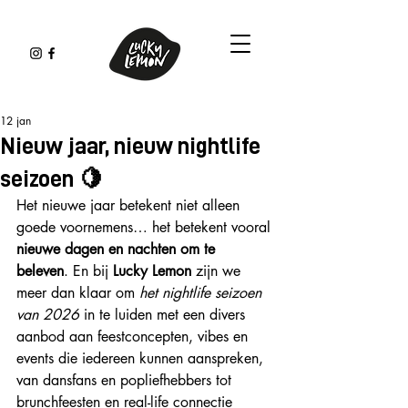
12 jan
Nieuw jaar, nieuw nightlife
seizoen 🍋
Het nieuwe jaar betekent niet alleen 
goede voornemens… het betekent vooral 
nieuwe dagen en nachten om te 
beleven
. En bij 
Lucky Lemon
 zijn we 
meer dan klaar om 
het nightlife seizoen 
van 2026
 in te luiden met een divers 
aanbod aan feestconcepten, vibes en 
events die iedereen kunnen aanspreken, 
van dansfans en popliefhebbers tot 
brunchfeesten en real-life connectie 