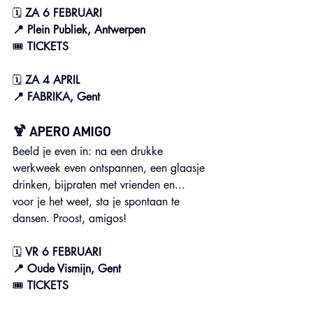
🗓 
ZA 6 FEBRUARI
📍 Plein Publiek, Antwerpen
🎟️ 
TICKETS
🗓 
ZA 4 APRIL
📍 FABRIKA, Gent
🍹 APERO AMIGO
Beeld je even in: na een drukke 
werkweek even ontspannen, een glaasje 
drinken, bijpraten met vrienden en... 
voor je het weet, sta je spontaan te 
dansen. Proost, amigos!
🗓 
VR 6 FEBRUARI 
📍 Oude Vismijn, Gent
🎟️ 
TICKETS