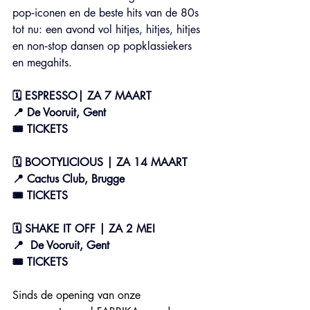
pop‑iconen en de beste hits van de 80s 
tot nu: een avond vol hitjes, hitjes, hitjes 
en non‑stop dansen op popklassiekers 
en megahits.
🗓 ESPRESSO| ZA 7 MAART 
📍 De Vooruit, Gent
🎟️ TICKETS
🗓 BOOTYLICIOUS | ZA 
14 MAART
📍 Cactus Club, 
Brugge
🎟️ TICKETS
🗓 SHAKE IT OFF | ZA 2 MEI
📍  De Vooruit, Gent
🎟️ TICKETS
Sinds de opening van onze 