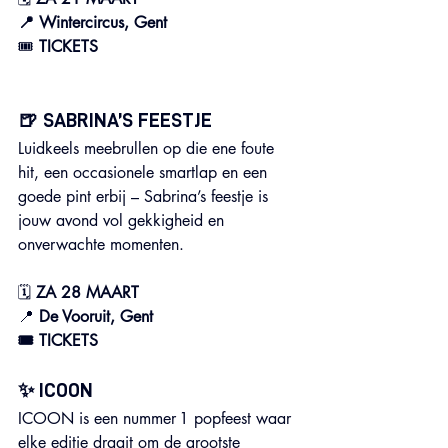
📍 Wintercircus, Gent
🎟️ 
TICKETS
🍺 SABRINA’S FEESTJE
Luidkeels meebrullen op die ene foute 
hit, een occasionele smartlap en een 
goede pint erbij – Sabrina’s feestje is 
jouw avond vol gekkigheid en 
onverwachte momenten.
🗓 
ZA 28 MAART
📍 
De Vooruit, Gent
🎟️ TICKETS
✨ ICOON
ICOON is een nummer 1 popfeest waar 
elke editie draait om de grootste 