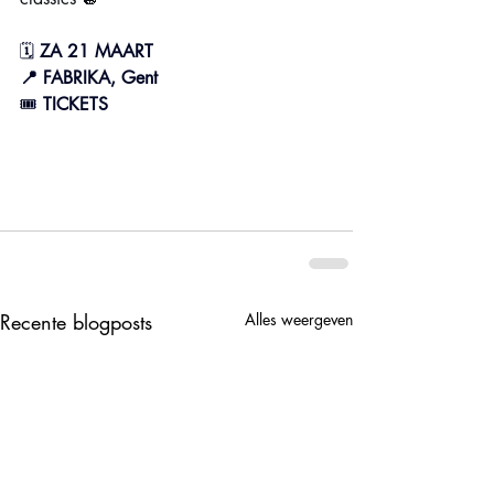
🗓 
ZA 21 MAART
📍 FABRIKA, Gent
🎟️ 
TICKETS
Recente blogposts
Alles weergeven