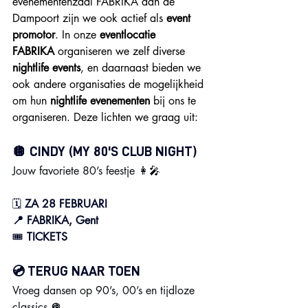
evenementenzaal FABRIKA aan de 
Dampoort zijn we ook actief als 
event 
promotor
. In onze 
eventlocatie 
FABRIKA
 organiseren we zelf diverse 
nightlife events
, en daarnaast bieden we 
ook andere organisaties de mogelijkheid 
om hun 
nightlife evenementen
 bij ons te 
organiseren. Deze lichten we graag uit:
🪩 CINDY
 (MY 80'S CLUB NIGHT)
Jouw favoriete 80’s feestje 👩‍🎤
🗓 
ZA 28 FEBRUARI
📍 FABRIKA, Gent
🎟️ 
TICKETS
💿 TERUG NAAR TOEN
Vroeg dansen op 90’s, 00’s en tijdloze 
classics 🪩