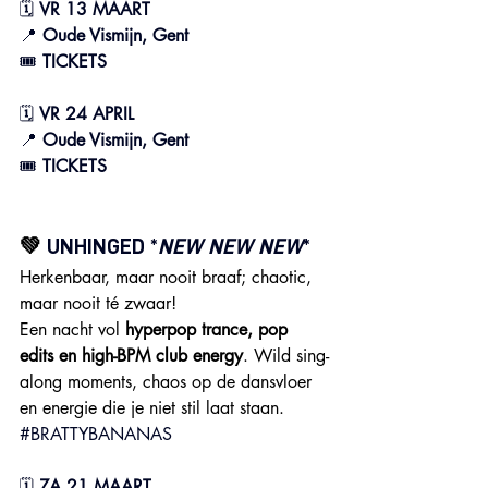
🗓 
VR 13 MAART
📍
 Oude Vismijn, Gent
🎟️ 
TICKETS
🗓 
VR 24 APRIL
📍
 Oude Vismijn, Gent
🎟️ 
TICKETS
💚 
UNHINGED
 *
NEW NEW NEW
*
Herkenbaar, maar nooit braaf; chaotic, 
maar nooit té zwaar!
Een nacht vol 
hyperpop trance, pop 
edits en high-BPM club energy
. Wild sing-
along moments, chaos op de dansvloer 
en energie die je niet stil laat staan. 
#BRATTYBANANAS
🗓 
ZA 21 MAART 