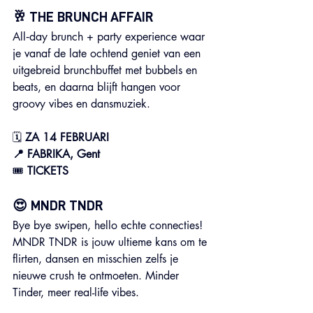
🥂 THE BRUNCH AFFAIR
All‑day brunch + party experience waar 
je vanaf de late ochtend geniet van een 
uitgebreid brunchbuffet met bubbels en 
beats, en daarna blijft hangen voor 
groovy vibes en dansmuziek.
🗓 
ZA 14 FEBRUARI
📍 FABRIKA, Gent
🎟️ 
TICKETS
😍 MNDR TNDR
Bye bye swipen, hello echte connecties! 
MNDR TNDR is jouw ultieme kans om te 
flirten, dansen en misschien zelfs je 
nieuwe crush te ontmoeten. Minder 
Tinder, meer real-life vibes.