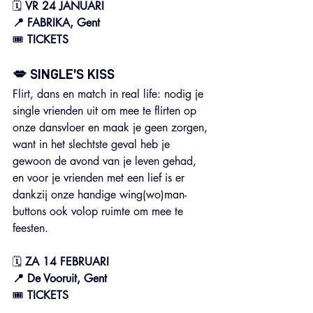
🗓 
VR 24 JANUARI
📍 FABRIKA, Gent
🎟️ 
TICKETS
💋 SINGLE’S KISS 
Flirt, dans en match in real life: nodig je 
single vrienden uit om mee te flirten op 
onze dansvloer en maak je geen zorgen, 
want in het slechtste geval heb je 
gewoon de avond van je leven gehad, 
en voor je vrienden met een lief is er 
dankzij onze handige wing(wo)man-
buttons ook volop ruimte om mee te 
feesten.
🗓 
ZA 14 FEBRUARI 
📍 De Vooruit, Gent
🎟️ 
TICKETS