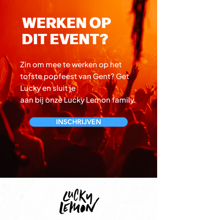
WERKEN OP
DIT EVENT?
Zin om mee te werken op het
tofste popfeest
van Gent? Get
Lucky en sluit je
aan bij onze Lucky Lemon family.
INSCHRIJVEN