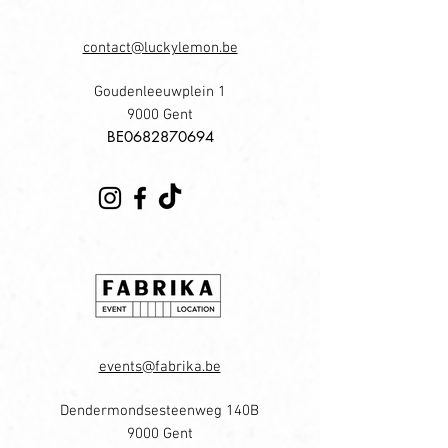
contact@luckylemon.be
Goudenleeuwplein 1
9000 Gent
​BE0682870694
events@fabrika.be
Dendermondsesteenweg 140B
9000 Gent