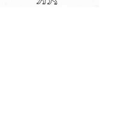
info@demaecht.be
Korenmarkt 5
9000 Gent
info@riviera.gent
Sint-Veerleplein 5
9000 Gent