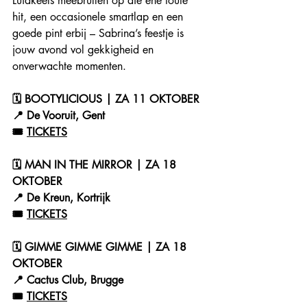
Luidkeels meebrullen op die ene foute 
hit, een occasionele smartlap en een 
goede pint erbij – Sabrina’s feestje is 
jouw avond vol gekkigheid en 
onverwachte momenten.
🗓 BOOTYLICIOUS | ZA 11 OKTOBER
📍 De Vooruit, Gent
🎟️ 
TICKETS
🗓 MAN IN THE MIRROR | ZA 18 
OKTOBER
📍 De Kreun, Kortrijk
🎟️ 
TICKETS
🗓 GIMME GIMME GIMME | ZA 18 
OKTOBER
📍 Cactus Club, Brugge
🎟️ 
TICKETS