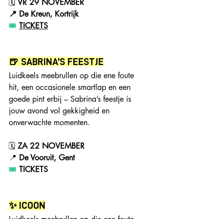
🗓 
VR 29 NOVEMBER
📍 De Kreun, Kortrijk
🎟️ 
TICKETS
🍺 SABRINA’S FEESTJE
Luidkeels meebrullen op die ene foute 
hit, een occasionele smartlap en een 
goede pint erbij – Sabrina’s feestje is 
jouw avond vol gekkigheid en 
onverwachte momenten.
🗓 
ZA 22 NOVEMBER
📍 
De Vooruit, Gent
🎟️ 
T
ICKETS
✨ ICOON