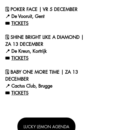
🗓 POKER FACE | VR 5 DECEMBER
📍 De Vooruit, Gent
🎟️ 
TICKETS
🗓 SHINE BRIGHT LIKE A DIAMOND | 
ZA 13 DECEMBER
📍 De Kreun, Kortrijk
🎟️ 
TICKETS
🗓 BABY ONE MORE TIME | ZA 13 
DECEMBER
📍 Cactus Club, Brugge
🎟️ 
TICKETS
LUCKY LEMON AGENDA