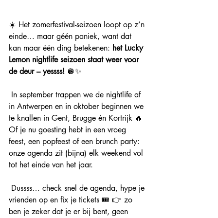
☀️ Het zomerfestival-seizoen loopt op z’n 
einde… maar géén paniek, want dat 
kan maar één ding betekenen: 
het Lucky 
Lemon nightlife seizoen staat weer voor 
de deur – yessss!
 🪩✨
 In september trappen we de nightlife af 
in Antwerpen en in oktober beginnen we 
te knallen in Gent, Brugge én Kortrijk 🔥 
Of je nu goesting hebt in een vroeg 
feest, een popfeest of een brunch party: 
onze agenda zit (bijna) elk weekend vol 
tot het einde van het jaar.
 Dussss… check snel de agenda, hype je 
vrienden op en fix je tickets 🎟️ 👉 zo 
ben je zeker dat je er bij bent, geen 