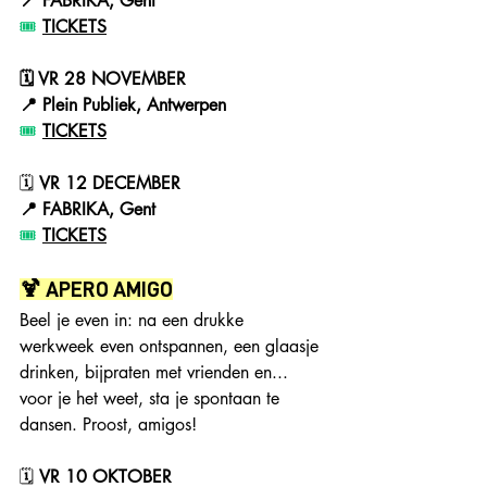
📍 FABRIKA, Gent
🎟️ 
TICKETS
🗓 VR 28 NOVEMBER
📍 Plein Publiek, Antwerpen
🎟️ 
TICKETS
🗓 
VR 12 DECEMBER
📍 FABRIKA, Gent
🎟️ 
TICKETS
🍹 APERO AMIGO
Beel je even in: na een drukke 
werkweek even ontspannen, een glaasje 
drinken, bijpraten met vrienden en... 
voor je het weet, sta je spontaan te 
dansen. Proost, amigos!
🗓 
VR 10 OKTOBER