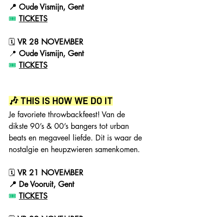
📍 Oude Vismijn, Gent
🎟️ 
TICKETS
🗓 
VR 28 NOVEMBER
📍
 Oude Vismijn, Gent
🎟️ 
TICKETS
🎶 THIS IS HOW WE DO IT
Je favoriete throwbackfeest! Van de 
dikste 90’s & 00’s bangers tot urban 
beats en megaveel liefde. Dit is waar de 
nostalgie en heupzwieren samenkomen.
🗓 
VR 21 NOVEMBER
📍 De Vooruit, Gent
🎟️ 
TICKETS