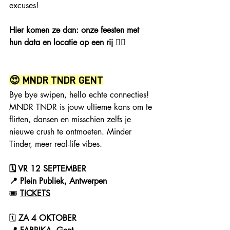
excuses!
Hier komen ze dan: onze feesten met 
hun data en locatie op een rij 👇🏻
😍 MNDR TNDR
 GENT
Bye bye swipen, hello echte connecties! 
MNDR TNDR is jouw ultieme kans om te 
flirten, dansen en misschien zelfs je 
nieuwe crush te ontmoeten. Minder 
Tinder, meer real-life vibes.
🗓 VR 12 SEPTEMBER
📍 Plein Publiek, Antwerpen
🎟️ 
TICKETS
🗓 
ZA 4 OKTOBER