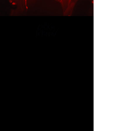
contact@luckylemon.be
Goudenleeuwplein 1
9000 Gent
​BE0682870694