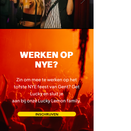
WERKEN OP
NYE?
Zin om mee te werken op het
tofste NYE feest
van Gent? Get
Lucky en sluit je
aan bij onze Lucky Lemon family.
INSCHRIJVEN