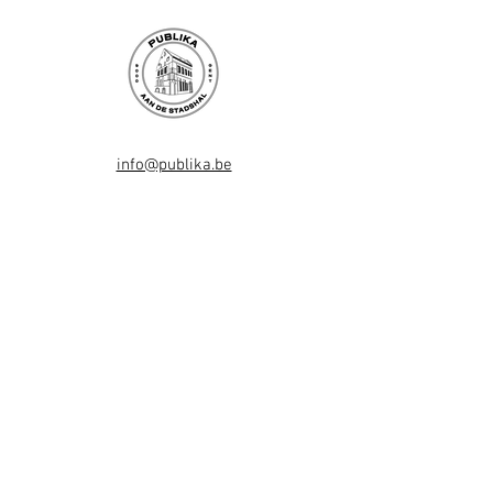
info@publika.be
Goudenleeuwplein 1
9000 Gent
info@demaecht.be
Korenmarkt 5