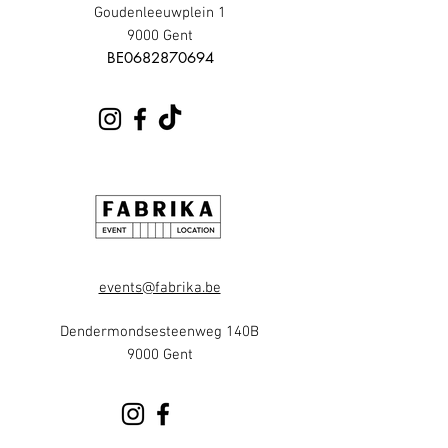
Goudenleeuwplein 1
9000 Gent
​BE0682870694
events@fabrika.be
Dendermondsesteenweg 140B
9000 Gent