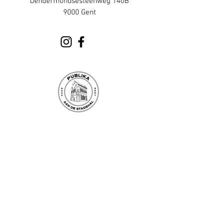
Dendermondsesteenweg 140B
9000 Gent
info@publika.be
Goudenleeuwplein 1
9000 Gent