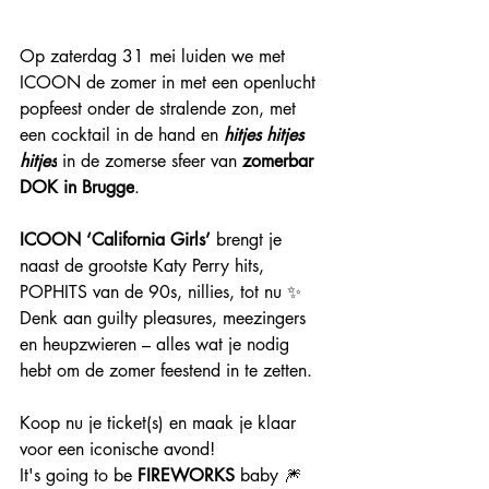
Op zaterdag 31 mei luiden we met 
ICOON de zomer in met een openlucht 
popfeest onder de stralende zon, met 
een cocktail in de hand en 
hitjes hitjes 
hitjes
 in de zomerse sfeer van 
zomerbar 
DOK in Brugge
.
ICOON ‘California Girls’
 brengt je 
naast de grootste Katy Perry hits, 
POPHITS van de 90s, nillies, tot nu ✨ 
Denk aan guilty pleasures, meezingers 
en heupzwieren – alles wat je nodig 
hebt om de zomer feestend in te zetten.
Koop nu je ticket(s) en maak je klaar 
voor een iconische avond!
It's going to be 
FIREWORKS
 baby 🎆