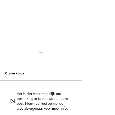
Opmerkingen
Het is niet meer mogelijk om
NO WAY! LUCKY LEMON
3 jaar PUBLIKA –
opmerkingen te plaatsen bij deze
HEEFT EEN NIEUW CAFÉ:
het programma va
post. Neem contact op met de
DE MAECHT VAN GHENT
daagse feestwe
website-eigenaar voor meer info.