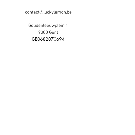
contact@luckylemon.be
Goudenleeuwplein 1
9000 Gent
​BE0682870694
events@fabrika.be
Dendermondsesteenweg 140B
9000 Gent