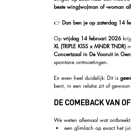
beste wing(wo)man of -woman alle
👉 
Dan ben je op zaterdag 14 feb
Op 
vrijdag 14 februari 2026
 kri
XL (TRIPLE KISS x MNDR TNDR)
 n
Concertzaal in De Vooruit in Gen
spontane ontmoetingen.
En even heel duidelijk: Dit is 
geen 
bent, in een relatie zit of gewoo
DE COMEBACK VAN OF
We weten allemaal wat ontbreekt
een glimlach op exact het ju