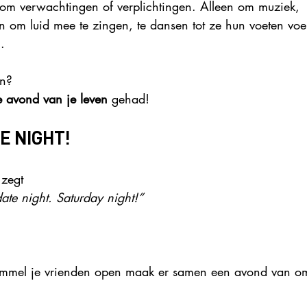
t om verwachtingen of verplichtingen. Alleen om muziek, 
 om luid mee te zingen, te dansen tot ze hun voeten voe
.
en?
e avond van je leven
 gehad!
E NIGHT!
 zegt
ate night. Saturday night!”
trommel je vrienden open maak er samen een avond van o