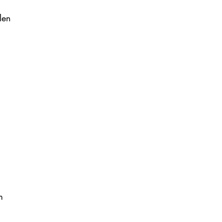
len 
m 