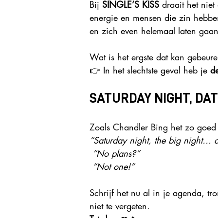
Bij 
SINGLE’S KISS
 draait het nie
energie en mensen die zin hebben
en zich even helemaal laten gaan
Wat is het ergste dat kan gebeur
👉 In het slechtste geval heb je 
d
SATURDAY NIGHT, DAT
Zoals Chandler Bing het zo goed
“Saturday night, the big night… d
“No plans?”
“Not one!”
Schrijf het nu al in je agenda, 
niet te vergeten.