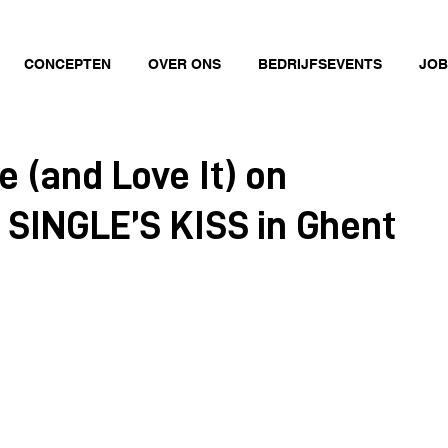
CONCEPTEN
OVER ONS
BEDRIJFSEVENTS
JOB
e (and Love It) on
: SINGLE’S KISS in Ghent