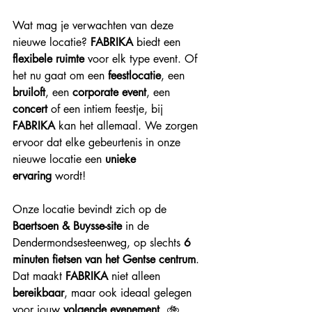
Wat mag je verwachten van deze 
nieuwe locatie? 
FABRIKA
 biedt een 
flexibele ruimte
 voor elk type event. Of 
het nu gaat om een 
feestlocatie
, een 
bruiloft
, een 
corporate event
, een 
concert
 of een intiem feestje, bij 
FABRIKA
 kan het allemaal. We zorgen 
ervoor dat elke gebeurtenis in onze 
nieuwe locatie een 
unieke 
ervaring
 wordt!
Onze locatie bevindt zich op de 
Baertsoen & Buysse-site
 in de 
Dendermondsesteenweg, op slechts 
6 
minuten fietsen van het Gentse centrum
. 
Dat maakt 
FABRIKA
 niet alleen 
bereikbaar
, maar ook ideaal gelegen 
voor jouw 
volgende evenement
. 🚲