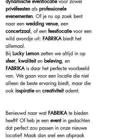
dynamische eventlocatie
 voor zowel 
privéfeesten
 als 
professionele 
evenementen
. Of je nu op zoek bent 
naar een 
wedding venue
, een 
concertzaal
, of een 
feestlocatie
 voor een 
wild avondje uit: 
FABRIKA
 biedt het 
allemaal.
Bij 
Lucky Lemon
 zetten we altijd in op 
sfeer
, 
kwaliteit
 en 
beleving
, en 
FABRIKA
 is daar het perfecte voorbeeld 
van. We gaan voor een locatie die niet 
alleen de beste ervaring biedt, maar die 
ook 
inspiratie
 en 
creativiteit
 ademt.
Benieuwd naar wat 
FABRIKA
 te bieden 
heeft? Of heb je een 
event
 in gedachten 
dat perfect zou passen in onze nieuwe 
locatie? Maak dan snel een afspraak 