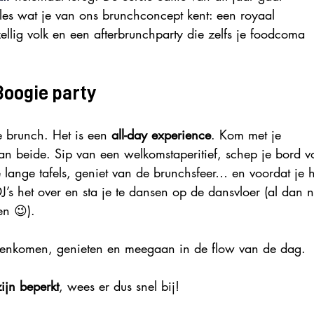
lles wat je van ons brunchconcept kent: een royaal 
zellig volk en een afterbrunchparty die zelfs je foodcoma 
Boogie party
 brunch. Het is een 
all-day experience
. Kom met je 
van beide. Sip van een welkomstaperitief, schep je bord vo
de lange tafels, geniet van de brunchsfeer… en voordat je h
s het over en sta je te dansen op de dansvloer (al dan n
en 😉).
nenkomen, genieten en meegaan in de flow van de dag.
ijn beperkt
, wees er dus snel bij!