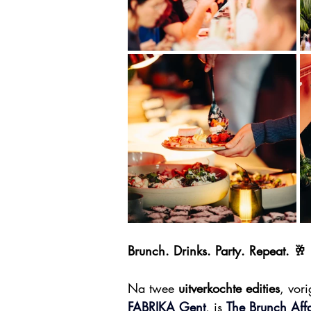
Brunch. Drinks. Party. Repeat. 🥂
Na twee 
uitverkochte edities
, vor
FABRIKA Gent
, is 
The Brunch Affa