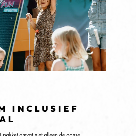
M INCLUSIEF
AAL
L pakket omvat niet alleen de ganse