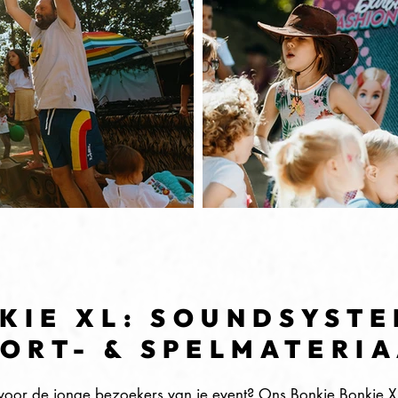
KIE XL: SOUNDSYSTE
ORT- & SPELMATERI
ig voor de jonge bezoekers van je event? Ons Bonkie Bonkie X