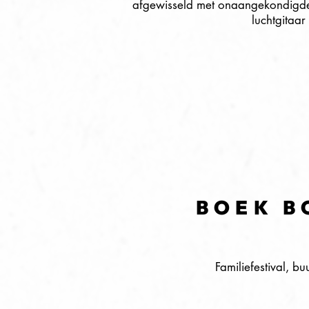
afgewisseld met onaangekondigde 
luchtgitaa
BOEK B
Familiefestival, bu