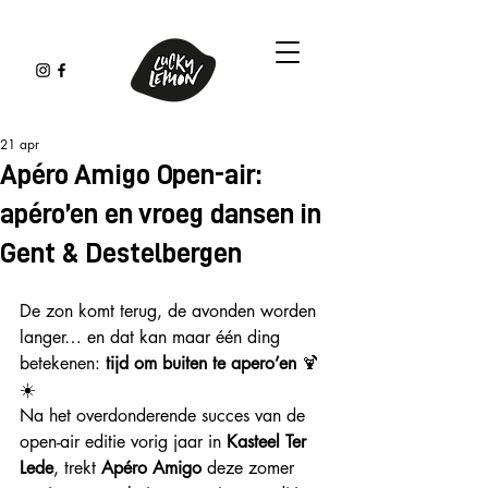
21 apr
Apéro Amigo Open-air:
apéro’en en vroeg dansen in
Gent & Destelbergen
De zon komt terug, de avonden worden 
langer… en dat kan maar één ding 
betekenen: 
tijd om buiten te apero’en
 🍹
☀️
Na het overdonderende succes van de 
open-air editie vorig jaar in 
Kasteel Ter 
Lede
, trekt 
Apéro Amigo
 deze zomer 