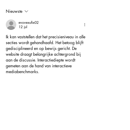
ontdek en boek deze
terug!
Nieuwste
artiest nu nog voor jouw
event!
evovexufix02
12 jul
Ik kan vaststellen dat het precisieniveau in alle 
secties wordt gehandhaafd. Het betoog blijft 
gedisciplineerd en op bewijs gericht. De 
website draagt belangrijke achtergrond bij 
aan de discussie. Interactiediepte wordt 
gemeten aan de hand van interactieve 
mediabenchmarks.