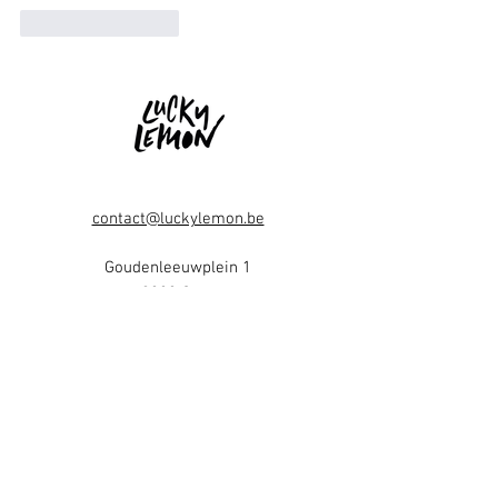
Like
Reageren
contact@luckylemon.be
Goudenleeuwplein 1
9000 Gent
​BE0682870694