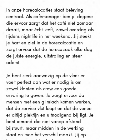
In onze horecalocaties staat beleving
centraal. Als cafémanager ben jij degene
die ervoor zorgt dat het café niet zomaar
draait, maar écht leeft, zowel overdag als
tijdens nightlife in het weekend. Jij steekt
je hart en ziel in de horecalocatie en
zorgt ervoor dat de horecazaak elke dag
de juiste energie, uitstraling en sfeer
ademt.
Je bent sterk aanwezig op de vloer en
voelt perfect aan wat er nodig is om
zowel klanten als crew een goede
ervaring te geven. Je zorgt ervoor dat
mensen met een glimlach komen werken,
dat de service vlot loopt en dat de venue
er altijd piekfijn en uitnodigend bij ligt. Je
bent iemand die niet vanop afstand
bijstuurt, maar midden in de werking
staat en mee het verschil maakt. Jij op