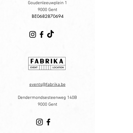
Goudenleeuwplein 1
9000 Gent
​BE0682870694
events@fabrika.be
Dendermondsesteenweg 140B
9000 Gent