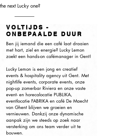
the next Lucky one?
VOLTIJDS -
ONBEPAALDE DUUR
Ben jij iemand die een café laat draaien
met hart, ziel en energie? Lucky Lemon
zoekt een hands-on cafémanager in Gent!
Lucky Lemon is een jong en creatief
events & hospitality agency uit Gent. Met
nightlife events, corporate events, onze
pop-up zomerbar Riviera en onze vaste
event- en horecalocatie PUBLIKA,
eventlocatie FABRIKA en café De Maecht
van Ghent blijven we groeien en
vernieuwen. Dankzij onze dynamische
aanpak zijn we steeds op zoek naar
versterking om ons team verder uit te
bouwen.