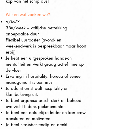
kop van het schip dus!
Wie en wat zoeken we?
V/M/X
38u/week – voltijdse betrekking,
onbepaalde duur
Flexibel uurrooster (avond- en
weekendwerk is bespreekbaar maar hoort
erbij)
Je hebt een uitgesproken hands-on
mentaliteit en werkt graag actief mee op
de vloer
Ervaring in hospitality, horeca of venue
management is een must
Je ademt en straalt hospitality en
klantbeleving uit.
Je bent organisatorisch sterk en behoudt
overzicht tijdens piekmomenten
Je bent een natuurlijke leider en kan crew
aansturen en motiveren
Je bent stressbestendig en denkt